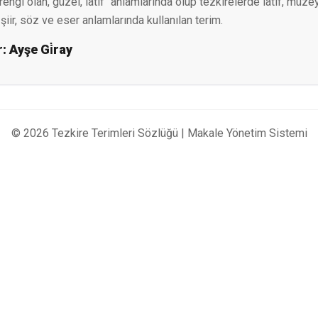
engi olan, güzel, latîf" anlamlarında olup tezkirelerde latif, müze
ı şiir, söz ve eser anlamlarında kullanılan terim.
r:
Ayşe Gi̇ray
© 2026 Tezkire Terimleri Sözlüğü |
Makale Yönetim Sistemi