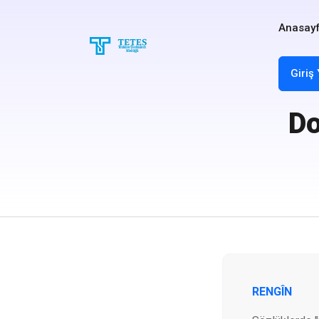
Anasay
Giriş
Do
RENGÎN