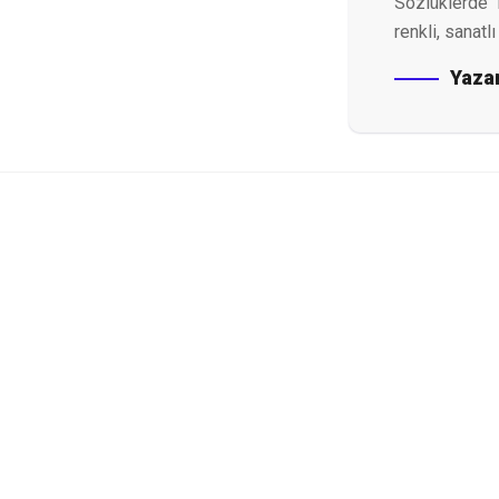
Sözlüklerde "r
renkli, sanatl
Yaza