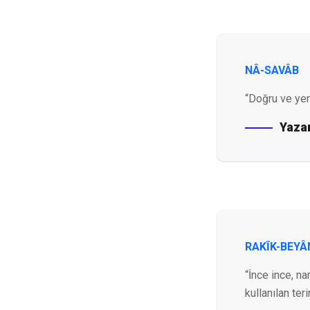
NÂ-SAVÂB
“Doğru ve yer
Yaza
RAKĪK-BEYÂ
“İnce ince, n
kullanılan ter