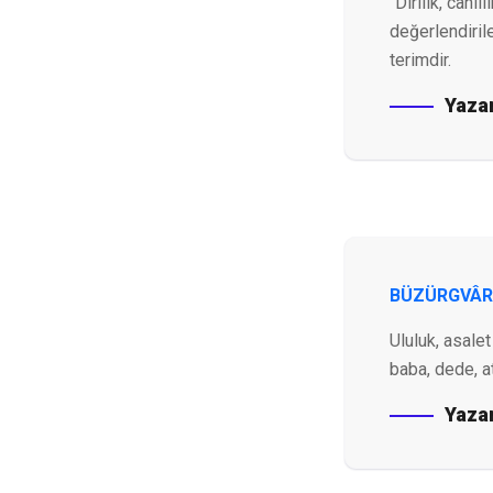
“Dirilik, canlı
değerlendirile
terimdir.
Yaza
BÜZÜRGVÂR
Ululuk, asalet
baba, dede, a
Yaza