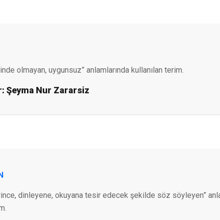
inde olmayan, uygunsuz” anlamlarında kullanılan terim.
r:
Şeyma Nur Zararsiz
N
arince, dinleyene, okuyana tesir edecek şekilde söz söyleyen” an
im.