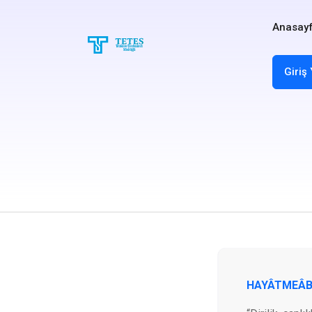
Anasay
Giriş
HAYÂTMEÂ