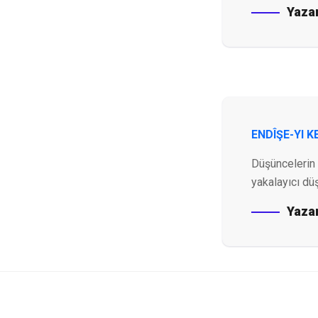
Yaza
ENDÎŞE-YI 
Düşüncelerin 
yakalayıcı dü
Yaza