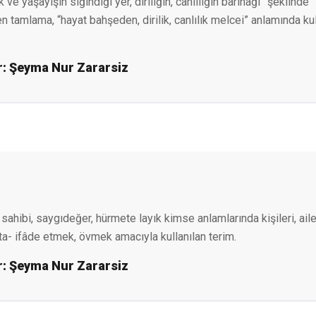
lık ve yaşayışın sığındığı yer, diriliğin, canlılığın barınağı” şeklinde
n tamlama, “hayat bahşeden, dirilik, canlılık melcei” anlamında kul
r:
Şeyma Nur Zararsiz
 sahibi, saygıdeğer, hürmete layık kimse anlamlarında kişileri, aile
ta- ifâde etmek, övmek amacıyla kullanılan terim.
r:
Şeyma Nur Zararsiz