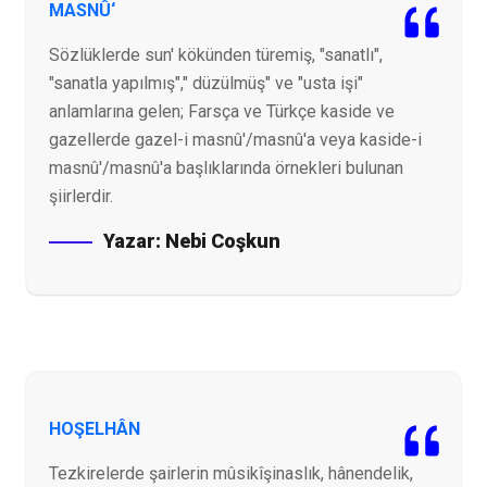
MASNÛ‘
Sözlüklerde sun' kökünden türemiş, "sanatlı",
"sanatla yapılmış"," düzülmüş" ve "usta işi"
anlamlarına gelen; Farsça ve Türkçe kaside ve
gazellerde gazel-i masnû'/masnû'a veya kaside-i
masnû'/masnû'a başlıklarında örnekleri bulunan
şiirlerdir.
Yazar:
Nebi Coşkun
HOŞELHÂN
Tezkirelerde şairlerin mûsikîşinaslık, hânendelik,