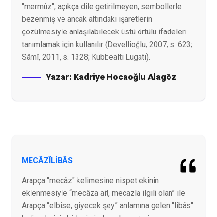
"mermûz", açıkça dile getirilmeyen, sembollerle
bezenmiş ve ancak altındaki işaretlerin
çözülmesiyle anlaşılabilecek üstü örtülü ifadeleri
tanımlamak için kullanılır (Devellioğlu, 2007, s. 623;
Sâmî, 2011, s. 1328; Kubbealtı Lugatı).
Yazar:
Kadriye Hocaoğlu Alagöz
MECÂZÎLİBÂS
Arapça "mecâz" kelimesine nispet ekinin
eklenmesiyle “mecâza ait, mecazla ilgili olan” ile
Arapça “elbise, giyecek şey” anlamına gelen "libâs"