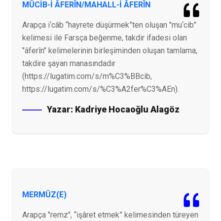
MÛCİB-İ ÂFERÎN/MAHALL-İ ÂFERÎN
Arapça i‘câb “hayrete düşürmek”ten oluşan "mu‘cib"
kelimesi ile Farsça beğenme, takdir ifadesi olan
"âferîn" kelimelerinin birleşiminden oluşan tamlama,
takdire şayan manasındadır
(https://lugatim.com/s/m%C3%BBcib,
https://lugatim.com/s/%C3%A2fer%C3%AEn).
Yazar:
Kadriye Hocaoğlu Alagöz
MERMÛZ(E)
Arapça "remz", “işâret etmek” kelimesinden türeyen